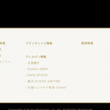
情報
フランチャイズ募集
採用情報
要
念
アレルゲン情報
ストリー
京都勝牛
Gottie's BEEF
NICK STOCK
勝天-KYOTO GATTEN-
京都ハンバーグ食堂 Connel
Copyright © Kyoto Katsugyu co.,ltd. All Rights Reserved.