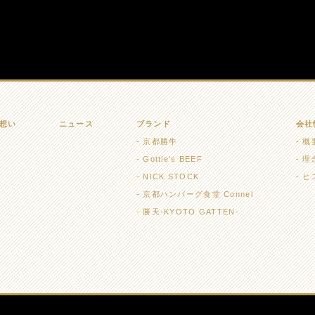
想い
ニュース
ブランド
会社
京都勝牛
概
Gottie's BEEF
理
NICK STOCK
ヒ
京都ハンバーグ食堂 Connel
勝天-KYOTO GATTEN-