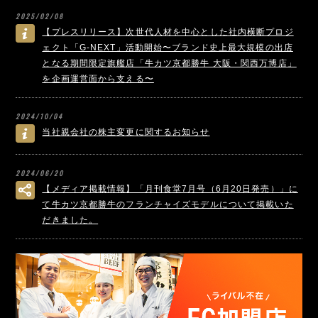
2025/02/08
【プレスリリース】次世代人材を中心とした社内横断プロジ
ェクト「G-NEXT」活動開始〜ブランド史上最大規模の出店
となる期間限定旗艦店「牛カツ京都勝牛 大阪・関西万博店」
を企画運営面から支える〜
2024/10/04
当社親会社の株主変更に関するお知らせ
2024/06/20
【メディア掲載情報】「月刊食堂7月号（6月20日発売）」に
て牛カツ京都勝牛のフランチャイズモデルについて掲載いた
だきました。