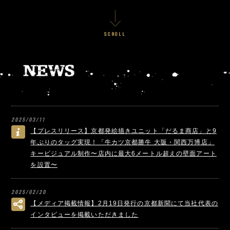
SCROLL
2025/03/11
【プレスリリース】京都発絵描きユニット「だるま商店」と9
年ぶりのタッグ実現！「牛カツ京都勝牛 大阪・関西万博店」
キービジュアル制作〜店内に最大6メートル超えの壁面アート
を設置〜
2025/02/20
【メディア掲載情報】2月19日発行の京都新聞にて当社代表の
インタビューを掲載いただきました