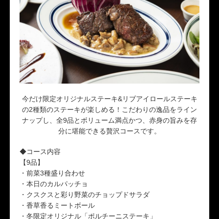
今だけ限定オリジナルステーキ&リブアイロールステーキ
の2種類のステーキが楽しめる！こだわりの逸品をライン
ナップし、全9品とボリューム満点かつ、赤身の旨みを存
分に堪能できる贅沢コースです。
◆コース内容
【9品】
・前菜3種盛り合わせ
・本日のカルパッチョ
・クスクスと彩り野菜のチョップドサラダ
・香草香るミートボール
・冬限定オリジナル「ポルチーニステーキ」