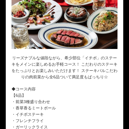
リーズナブルな値段ながら、希少部位「イチボ」のステー
キをメインに楽しめるお手軽コース！ こだわりのステーキ
をたっぷりとお楽しみいただけます！ ステーキバルこだわ
りの肉前菜から全6品ついて満足度もばっちり☆
◆コース内容
【6品】
・前菜3種盛り合わせ
・香草香るミートボール
・イチボステーキ
・フレンチフライ
・ガーリックライス