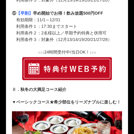
利用条件３：対象外（12月13/14/19/20/21/27/28）
⑤
【早割】
早め開始でお得！飲み放題500円OFF
有効期限：11/1～12/31
利用条件１：17:30までスタート
利用条件２：2名様以上／早期予約特典と併用可
利用条件３：対象外（12月13/14/19/20/21/27/28）
↓↓↓24時間受付中/当日OK！↓↓↓
Ⅱ．秋冬の大満足コース紹介
▼ベーシックコース★希少部位をリーズナブルに楽しむ！