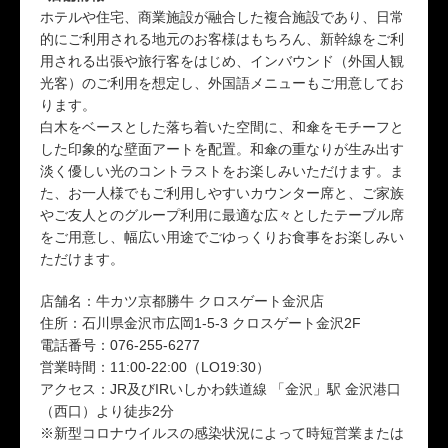
ホテルや住宅、商業施設が融合した複合施設であり、日常
的にご利用される地元のお客様はもちろん、新幹線をご利
用される出張や旅行客をはじめ、インバウンド（外国人観
光客）のご利用を想定し、外国語メニューもご用意してお
ります。
白木をベースとした落ち着いた空間に、和傘をモチーフと
した印象的な壁面アートを配置。和傘の重なりが生み出す
淡く優しい光のコントラストをお楽しみいただけます。ま
た、お一人様でもご利用しやすいカウンター席と、ご家族
やご友人とのグループ利用に最適な広々としたテーブル席
をご用意し、幅広い用途でごゆっくりお食事をお楽しみい
ただけます。
店舗名：牛カツ京都勝牛 クロスゲート金沢店
住所：石川県金沢市広岡1-5-3 クロスゲート金沢2F
電話番号：076-255-6277
営業時間：11:00-22:00（LO19:30）
アクセス：JR及びIRいしかわ鉄道線 「金沢」駅 金沢港口
（西口）より徒歩2分
※新型コロナウイルスの感染状況によって時短営業または