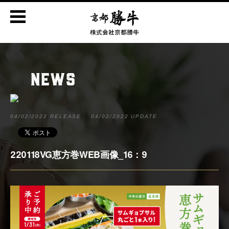
NEWS
04/02/2022 RELEASE
04/02/2022 UPDATE
220118VG恵方巻WEB画像_16：9