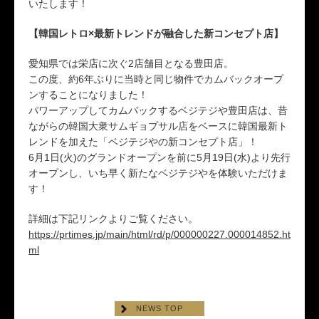
いたします！
【韓国レトロ×最新トレンドが融合した新コンセプト店】
愛知県では栄店に次ぐ2店舗目となる豊田店。
この度、約6年ぶりに当時と同じ物件でカムバックオープ
ンすることになりました！
パワーアップしてカムバックするベジテジや豊田店は、昔
ながらの韓国大衆サムギョプサル店をベースに韓国最新ト
レンドを加えた「ベジテジやの新コンセプト店」！
6月1日(火)のグランドオープンを前に5月19日(水)より先行
オープンし、いち早く新たなベジテジやを体験いただけま
す！
詳細は下記リンクよりご覧ください。
https://prtimes.jp/main/html/rd/p/000000227.000014852.ht
ml
NEWS TOP