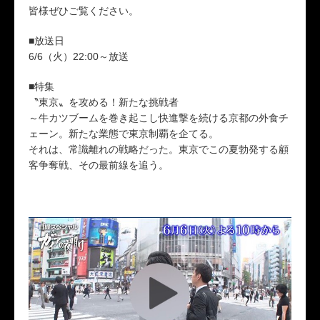
皆様ぜひご覧ください。
■放送日
6/6（火）22:00～放送
■特集
〝東京〟を攻める！新たな挑戦者
～牛カツブームを巻き起こし快進撃を続ける京都の外食チ
ェーン。新たな業態で東京制覇を企てる。
それは、常識離れの戦略だった。東京でこの夏勃発する顧
客争奪戦、その最前線を追う。