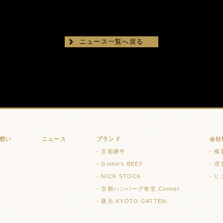
ニュース一覧へ戻る
想い
ニュース
ブランド
会社
京都勝牛
概
Gottie's BEEF
理
NICK STOCK
ヒ
京都ハンバーグ食堂 Connel
勝天-KYOTO GATTEN-