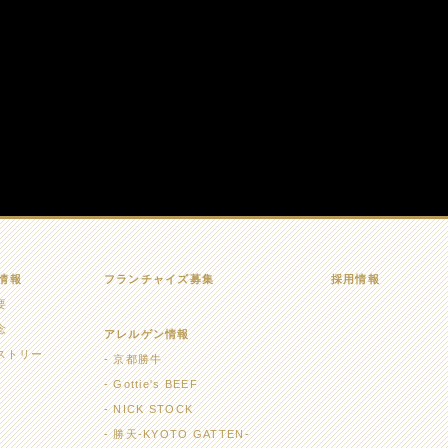
情報
フランチャイズ募集
採用情報
要
念
アレルゲン情報
ストリー
京都勝牛
Gottie's BEEF
NICK STOCK
勝天-KYOTO GATTEN-