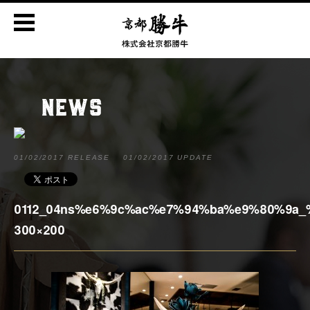
NEWS
01/02/2017 RELEASE
01/02/2017 UPDATE
0112_04ns%e6%9c%ac%e7%94%ba%e9%80%9a_
300×200