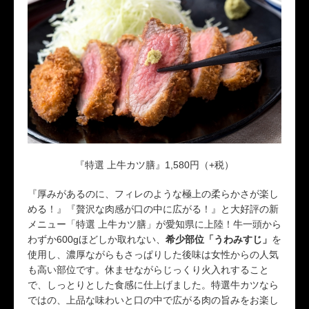
『特選 上牛カツ膳』1,580円（+税）
『厚みがあるのに、フィレのような極上の柔らかさが楽し
める！』『贅沢な肉感が口の中に広がる！』と大好評の新
メニュー「特選 上牛カツ膳」が愛知県に上陸！牛一頭から
わずか600gほどしか取れない、
希少部位「うわみすじ」
を
使用し、濃厚ながらもさっぱりした後味は女性からの人気
も高い部位です。休ませながらじっくり火入れすること
で、しっとりとした食感に仕上げました。特選牛カツなら
ではの、上品な味わいと口の中で広がる肉の旨みをお楽し