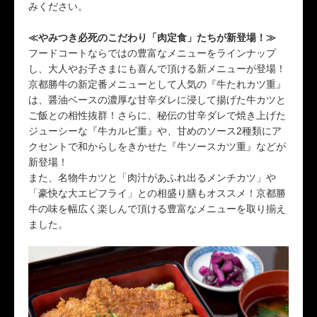
みください。
≪やみつき必死のこだわり「肉定食」たちが新登場！≫
フードコートならではの豊富なメニューをラインナップ
し、大人やお子さまにも喜んで頂ける新メニューが登場！
京都勝牛の新定番メニューとして人気の『牛たれカツ重』
は、醤油ベースの濃厚な甘辛ダレに浸して揚げた牛カツと
ご飯との相性抜群！さらに、秘伝の甘辛ダレで焼き上げた
ジューシーな『牛カルビ重』や、甘めのソース2種類にア
クセントで和からしをきかせた『牛ソースカツ重』などが
新登場！
また、名物牛カツと「肉汁があふれ出るメンチカツ」や
「豪快な大エビフライ」との相盛り膳もオススメ！京都勝
牛の味を幅広く楽しんで頂ける豊富なメニューを取り揃え
ました。