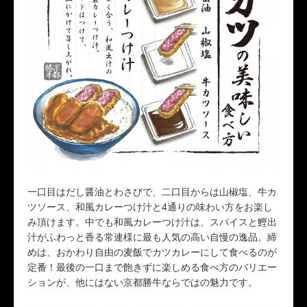
一口目はだし醤油とわさびで、二口目からは山椒塩、牛カ
ツソース、和風カレーつけ汁と4通りの味わい方をお楽し
み頂けます。中でも和風カレーつけ汁は、スパイスと鰹出
汁がふわっと香る常連様に最も人気の高い自慢の逸品。締
めは、おかわり自由の麦飯でカツカレーにして食べるのが
定番！最後の一口まで飽きずに楽しめる食べ方のバリエー
ションが、他にはない京都勝牛ならではの魅力です。