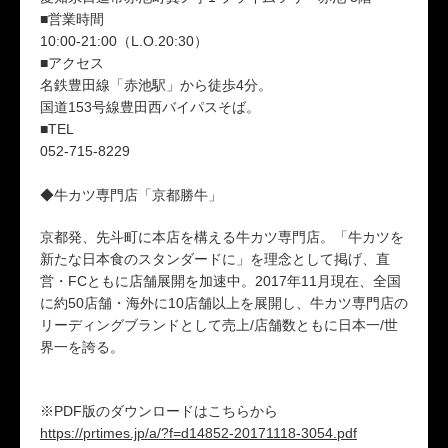
■営業時間
10:00-21:00（L.O.20:30）
■アクセス
名鉄豊田線「赤池駅」から徒歩4分。
国道153号線豊田西バイパスそば。
■TEL
052-715-8229
◆牛カツ専門店「京都勝牛」
京都発、先斗町に本店を構える牛カツ専門店。「牛カツを
新たな日本食のスタンダードに」を理念として掲げ、直
営・FCともに店舗展開を加速中。2017年11月現在、全国
に約50店舗・海外に10店舗以上を展開し、牛カツ専門店の
リーディングブランドとして売上/店舗数ともに日本一/世
界一を誇る。
※PDF版のダウンロードはこちらから
https://prtimes.jp/a/?f=d14852-20171118-3054.pdf