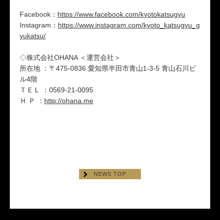
Facebook：
https://www.facebook.com/kyotokatsugyu
Instagram：
https://www.instagram.com/kyoto_katsugyu_g
yukatsu/
​◇株式会社OHANA ＜運営会社＞
所在地 ：〒475-0836 愛知県半田市青山1-3-5 青山石川ビ
ル4階
ＴＥＬ ：0569-21-0095
Ｈ Ｐ ：
http://ohana.me
NEWS TOP