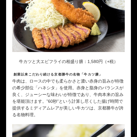
牛カツと大エビフライの相盛り膳：1,580円（+税）
創業以来こだわり続ける京都勝牛の名物「牛カツ膳」
​牛肉は、ロースの中でも柔らかさと濃い赤身の旨みが特徴
の希少部位「ハネシタ」を使用。赤身と脂身のバランスが
良く、ジューシーな味わいが特徴であり、牛肉本来の旨み
を堪能頂けます。”60秒”という計算し尽くした揚げ時間で
提供するミディアムレアが美しい牛カツは、京都勝牛が誇
る名物料理。