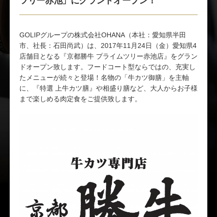
GOLIPグループの株式会社OHANA（本社：愛知県半田
市、社長：石田尚武）は、2017年11月24日（金）愛知県4
店舗目となる『京都勝牛 プライムツリー赤池店』をグラン
ドオープン致します。フードコート型ならではの、充実し
たメニューが続々と登場！名物の「牛カツ御膳」を主軸
に、『特選 上牛カツ膳』や相盛り膳など、大人からお子様
まで楽しめる肉定食をご提供致します。