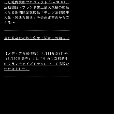
した社内横断プロジェクト「G-NEXT」
活動開始〜ブランド史上最大規模の出店
となる期間限定旗艦店「牛カツ京都勝牛
大阪・関西万博店」を企画運営面から支
える〜
当社親会社の株主変更に関するお知らせ
【メディア掲載情報】「月刊食堂7月号
（6月20日発売）」にて牛カツ京都勝牛
のフランチャイズモデルについて掲載い
ただきました。