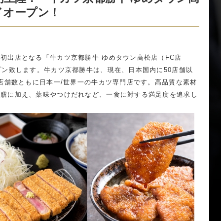
ドオープン！
初出店となる「牛カツ京都勝牛 ゆめタウン高松店（FC店
プン致します。牛カツ京都勝牛は、現在、日本国内に50店舗以
/店舗数ともに日本一/世界一の牛カツ専門店です。高品質な素材
ツ膳に加え、薬味やつけだれなど、一食に対する満足度を追求し