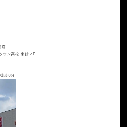
松店
タウン高松 東館２F
）
徒歩8分