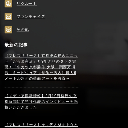
リクルート
フランチャイズ
その他
最新の記事
【プレスリリース】京都発絵描きユニッ
ト「だるま商店」と9年ぶりのタッグ実
現！「牛カツ京都勝牛 大阪・関西万博
店」キービジュアル制作〜店内に最大6
メートル超えの壁面アートを設置〜
【メディア掲載情報】2月19日発行の京
都新聞にて当社代表のインタビューを掲
載いただきました
【プレスリリース】次世代人材を中心と