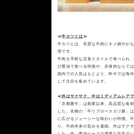
≪
牛カツとは
≫
牛カツとは、良質な牛肉にキメ細やか
理です。
牛肉を手軽な定食スタイルで食べられ
び醤油で食べる特徴や、赤身肉ならで
国内での人気はもとより、昨今では海外の
して注目を集めています。
≪
外はサクサク、中はミディアムレア
「京都勝牛」は創業以来、高品質な食
した。名物の「牛リブロースカツ膳」
に広がるジューシーな味わいが特徴。
り、牛肉本来の旨みを凝縮。外はサク
した。他、醤油ベースの濃厚な甘辛ダ