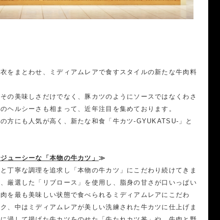
な衣をまとわせ、ミディアムレアで食すスタイルの新たな牛肉料
、その美味しさだけでなく、豚カツのようにソースではなくわさ
はのヘルシーさも相まって、近年注目を集めております。
方にも人気が高く、新たな和食「牛カツ-GYUKATSU-」と
でジューシーな「本物の牛カツ」
≫
材と丁寧な調理を追求し「本物の牛カツ」にこだわり続けてきま
は、厳選した「リブロース」を使用し、脂身の甘さが口いっぱい
牛肉を最も美味しい状態で食べられるミディアムレアにこだわ
サク、中はミディアムレアが美しい洗練された牛カツに仕上げま
レに浸して揚げた牛カツをのせた「牛たれカツ丼」や、牛肉と野