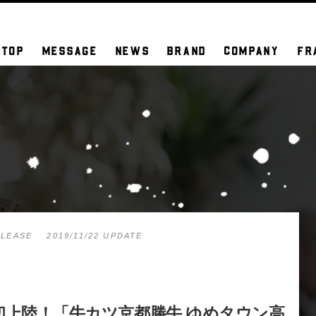
TOP
MESSAGE
NEWS
BRAND
COMPANY
FR
ELEASE
2019/11/22 UPDATE
e】四国初上陸！「牛カツ京都勝牛 ゆめタウン高