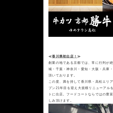
≪
香川県初出店！
≫
創業の地である京都では、常に行列が
城・千葉・神奈川・愛知・大阪・兵庫・
頂いております。
この度、満を持して香川県・高松エリア
プン21年目を迎え大規模リニューアル
トに出店。フードコートならではの豊
しみ頂けます。