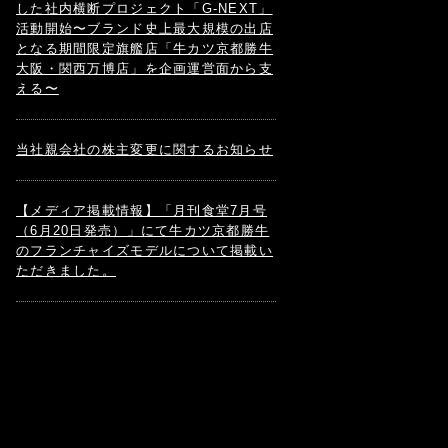
した社内横断プロジェクト「G-NEXT」
活動開始〜ブランド史上最大規模の出店
となる期間限定旗艦店「牛カツ京都勝牛
大阪・関西万博店」を企画運営面から支
える〜
当社親会社の株主変更に関するお知らせ
【メディア掲載情報】「月刊食堂7月号
（6月20日発売）」にて牛カツ京都勝牛
のフランチャイズモデルについて掲載い
ただきました。