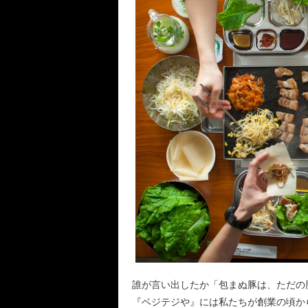
誰が言い出したか「包まぬ豚は、ただの
『ベジテジや』には私たちが創業の頃か