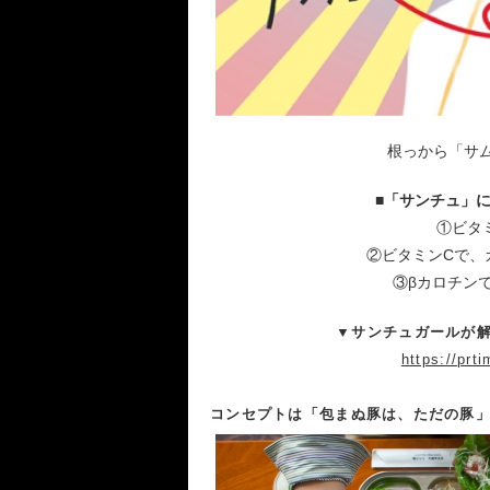
根っから「サ
■「サンチュ」
①ビタ
②ビタミンCで、
③βカロチン
▼サンチュガールが解
https://prt
コンセプトは「包まぬ豚は、ただの豚