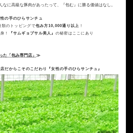
んなに高級な豚肉があったって、『包む』に勝る価値はなし。
女性の手のひらサンチュ
0種類のトッピングで
包み方10,000通り以上
！
自身！
『サムギョプサル美人』
の秘密はここにあり
った「包み専門店」
≫
門店だからこそのこだわり『女性の手のひらサンチュ』