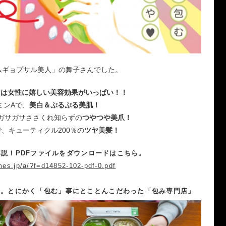
ムギョプサル美人」の舞子さんでした。
には女性に嬉しい美容効果がいっぱい！！
ミンAで、
美白＆ぷるぷる美肌！
ガサガサささくれ知らずの
つやつや美爪！
で、キューティクル200％の
ツヤ美髪！
説！PDFファイルをダウンロードはこちら。
imes.jp/a/?f=d14852-102-pdf-0.pdf
」。とにかく「包む」事にとことんこだわった「包み専門店」