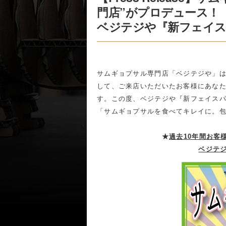
門店”がプロデュース！
ベジテジや『新フェイス
サムギョプサル専門店「ベジテジや」
して、ご来店いただいたお客様にあな
す。この度、ベジテジや『新フェイス
「サムギョプサルを食べてキレイに。包
★
過去10年間お客
ベジテ