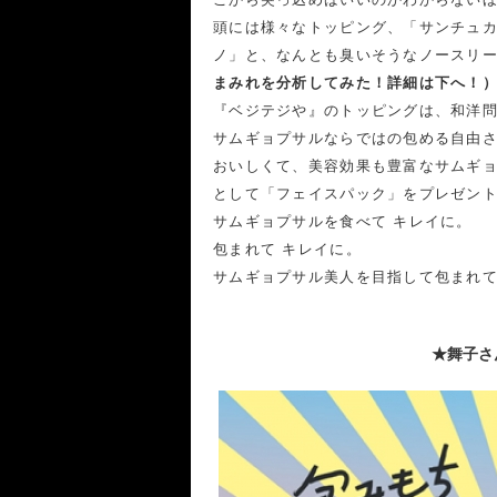
頭には様々なトッピング、「サンチュ
ノ」と、なんとも臭いそうなノースリ
まみれを分析してみた！詳細は下へ！
『ベジテジや』のトッピングは、和洋
サムギョプサルならではの包める自由
おいしくて、美容効果も豊富なサムギ
として「フェイスパック」をプレゼン
サムギョプサルを食べて キレイに。
包まれて キレイに。
サムギョプサル美人を目指して包まれ
★舞子さ