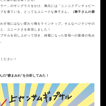
カラー」のサングラスをかけ、胸元には「ニンニクアンチョビー
ーブを着ている、とってもユニークな舞子さん。
（舞子さんの癖
）
問わず他にはない変わり種をラインナップ。そんなベジテジやの
さと、ユニークさを表現しました！
ョプサルを召し上がって頂き、綺麗になった皆様への最後の包み
ト。
てください！
んの“癖まみれ”を分析してみた！