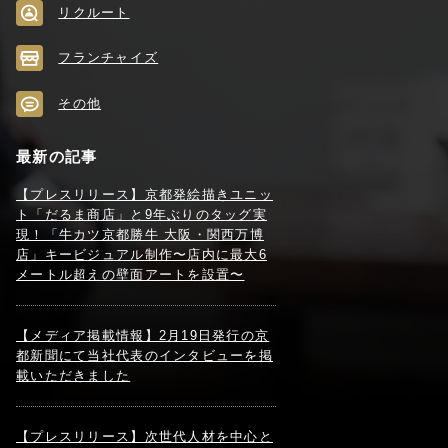
リクルート
フランチャイズ
その他
最新の記事
【プレスリリース】京都発絵描きユニッ
ト「だるま商店」と9年ぶりのタッグ実
現！「牛カツ京都勝牛 大阪・関西万博
店」キービジュアル制作〜店内に最大6
メートル超えの壁面アートを設置〜
【メディア掲載情報】2月19日発行の京
都新聞にて当社代表のインタビューを掲
載いただきました
【プレスリリース】次世代人材を中心と