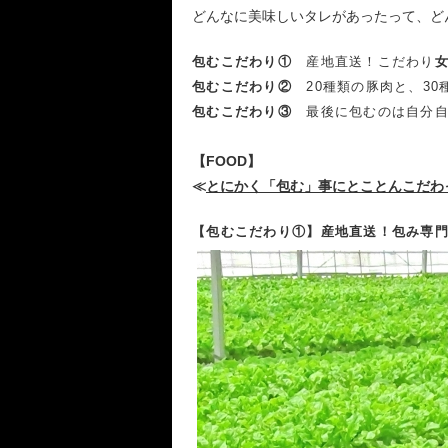
どんなに美味しいタレがあったって、ど
包むこだわり①
産地直送！こだわり
包むこだわり②
20種類の豚肉と、3
包むこだわり③
最後に包むのは自分
【FOOD】
≪
とにかく「包む」事にとことんこだわ
【包むこだわり①】産地直送！包み専