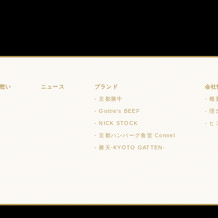
想い
ニュース
ブランド
会社
京都勝牛
概
Gottie's BEEF
理
NICK STOCK
ヒ
京都ハンバーグ食堂 Connel
勝天-KYOTO GATTEN-