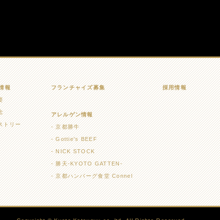
情報
フランチャイズ募集
採用情報
要
念
アレルゲン情報
ストリー
京都勝牛
Gottie's BEEF
NICK STOCK
勝天-KYOTO GATTEN-
京都ハンバーグ食堂 Connel