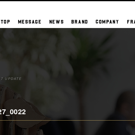
TOP
MESSAGE
NEWS
BRAND
COMPANY
FR
17 UPDATE
27_0022