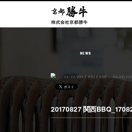
NEWS
06/09/2017 RELEASE
06/09/20
20170827 関西BBQ_1708