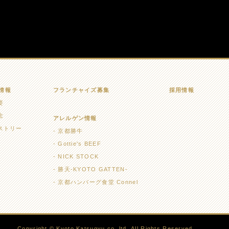
情報
フランチャイズ募集
採用情報
要
念
アレルゲン情報
ストリー
京都勝牛
Gottie's BEEF
NICK STOCK
勝天-KYOTO GATTEN-
京都ハンバーグ食堂 Connel
Copyright © Kyoto Katsugyu co.,ltd. All Rights Reserved.