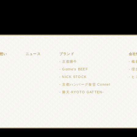
想い
ニュース
ブランド
会社
京都勝牛
概
Gottie's BEEF
理
NICK STOCK
ヒ
京都ハンバーグ食堂 Connel
勝天-KYOTO GATTEN-