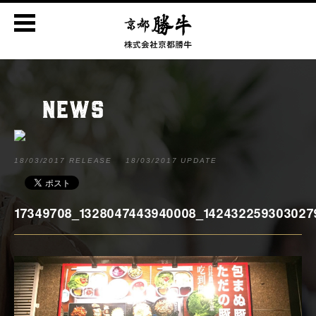
NEWS
18/03/2017 RELEASE
18/03/2017 UPDATE
17349708_1328047443940008_142432259303027