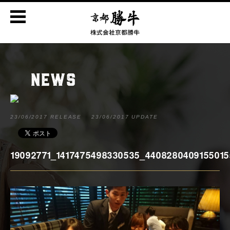
NEWS
23/06/2017 RELEASE
23/06/2017 UPDATE
19092771_1417475498330535_4408280409155015