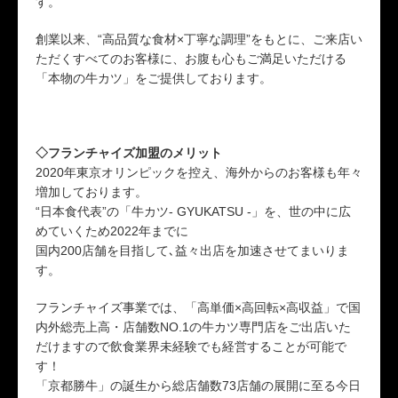
す。
創業以来、“高品質な食材×丁寧な調理”をもとに、ご来店い
ただくすべてのお客様に、お腹も心もご満足いただける
「本物の牛カツ」をご提供しております。
◇フランチャイズ加盟のメリット
2020年東京オリンピックを控え、海外からのお客様も年々
増加しております。
“日本食代表”の「牛カツ- GYUKATSU -」を、世の中に広
めていくため2022年までに
国内200店舗を目指して､益々出店を加速させてまいりま
す。
フランチャイズ事業では、「高単価×高回転×高収益」で国
内外総売上高・店舗数NO.1の牛カツ専門店をご出店いた
だけますので飲食業界未経験でも経営することが可能で
す！
「京都勝牛」の誕生から総店舗数73店舗の展開に至る今日