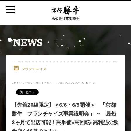
フランチャイズ
2019/03/01 RELEASE
2020/07/07 UPDATE
【先着20組限定】＜6/6・6/8開催＞ 「京都
勝牛 フランチャイズ事業説明会」 ～ 最短
3ヶ月で出店可能！高単価×高回転×高利益の飲
食店を経営できます ～