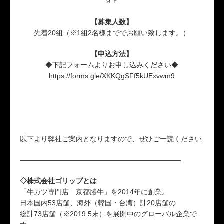
９Ｆ
【募集人数】
先着20組（※1組2名様まででお願い致します。）
【申込方法】
◆下記フォームよりお申し込みください◆
https://forms.gle/XKKQgSFf5kUExvwm9
以下より弊社ご案内となりますので、ぜひご一読ください
———————————————————————
◇株式会社ゴリップとは
「牛カツ専門店 京都勝牛」を2014年に創業。
日本国内53店舗、海外（韓国・台湾）計20店舗の
総計73店舗（※2019.5末）を展開中のグローバル企業で