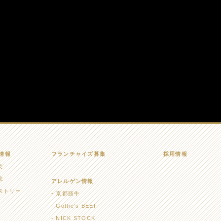
情報
フランチャイズ募集
採用情報
要
念
アレルゲン情報
ストリー
京都勝牛
Gottie's BEEF
NICK STOCK