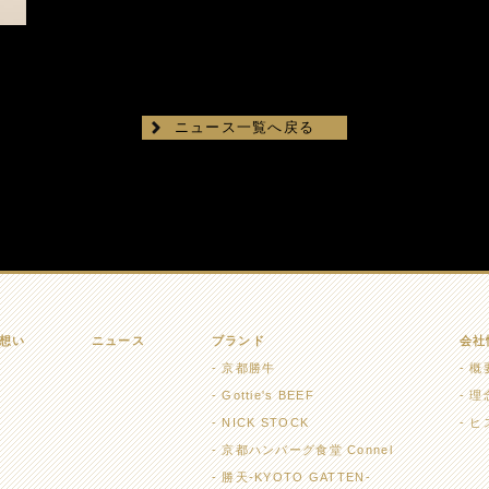
ニュース一覧へ戻る
想い
ニュース
ブランド
会社
京都勝牛
概
Gottie's BEEF
理
NICK STOCK
ヒ
京都ハンバーグ食堂 Connel
勝天-KYOTO GATTEN-