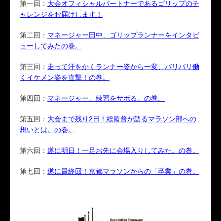
第一回：
大会オフィシャルパートナーであるゴリップのチ
ャレンジをお届けします！
第二回：
マネージャー田中、ゴリップランナーをインタビ
ューしてみたの巻。
第三回：
走って汗をかくランナー姿から一変、バリバリ働
くイケメン姿を直撃！の巻。
第四回：
マネージャー、練習をサボる。の巻。
第五回：
大会まで残り2日！総監督が語るマラソン部への
想いとは。の巻。
第六回：
遂に明日！一足お先に会場入りしてみた。の巻。
第七回：
遂に最終回！京都マラソンからの「卒業」の巻。