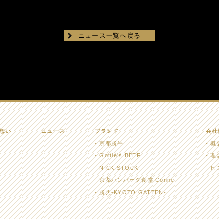
ニュース一覧へ戻る
想い
ニュース
ブランド
会社
京都勝牛
概
Gottie's BEEF
理
NICK STOCK
ヒ
京都ハンバーグ食堂 Connel
勝天-KYOTO GATTEN-