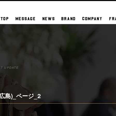
TOP
MESSAGE
NEWS
BRAND
COMPANY
FR
17 UPDATE
S広島)_ページ_2