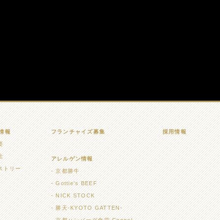
情報
フランチャイズ募集
採用情報
要
念
アレルゲン情報
ストリー
京都勝牛
Gottie's BEEF
NICK STOCK
勝天-KYOTO GATTEN-
京都ハンバーグ食堂 Connel