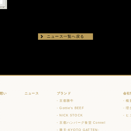
ニュース一覧へ戻る
想い
ニュース
ブランド
会社
京都勝牛
概
Gottie's BEEF
理
NICK STOCK
ヒ
京都ハンバーグ食堂 Connel
勝天-KYOTO GATTEN-