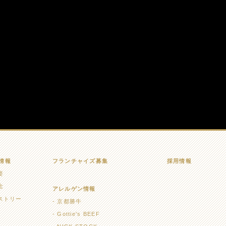
情報
フランチャイズ募集
採用情報
要
念
アレルゲン情報
ストリー
京都勝牛
Gottie's BEEF