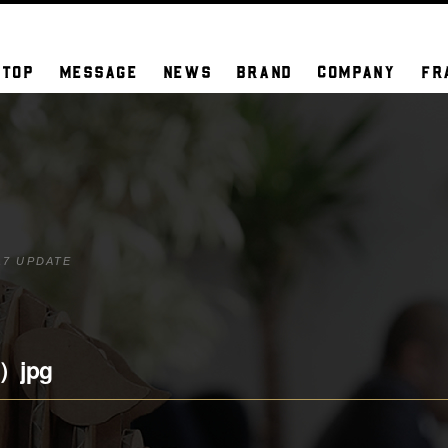
TOP
MESSAGE
NEWS
BRAND
COMPANY
FR
17 UPDATE
）jpg