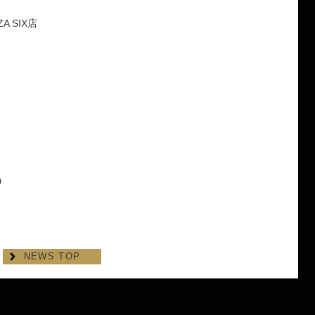
ZA SIX店
0
NEWS TOP