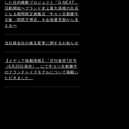
した社内横断プロジェクト「G-NEXT」
活動開始〜ブランド史上最大規模の出店
となる期間限定旗艦店「牛カツ京都勝牛
大阪・関西万博店」を企画運営面から支
える〜
当社親会社の株主変更に関するお知らせ
【メディア掲載情報】「月刊食堂7月号
（6月20日発売）」にて牛カツ京都勝牛
のフランチャイズモデルについて掲載い
ただきました。