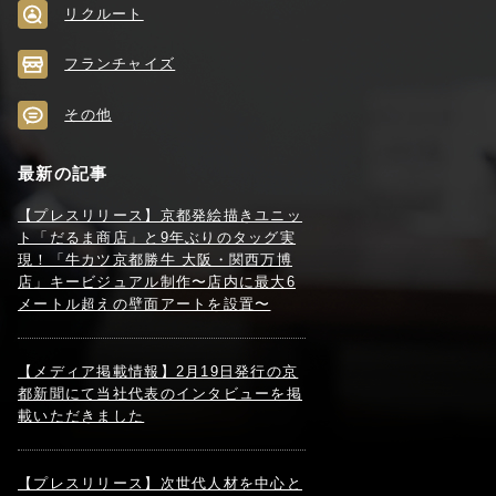
リクルート
フランチャイズ
その他
最新の記事
【プレスリリース】京都発絵描きユニッ
ト「だるま商店」と9年ぶりのタッグ実
現！「牛カツ京都勝牛 大阪・関西万博
店」キービジュアル制作〜店内に最大6
メートル超えの壁面アートを設置〜
【メディア掲載情報】2月19日発行の京
都新聞にて当社代表のインタビューを掲
載いただきました
【プレスリリース】次世代人材を中心と