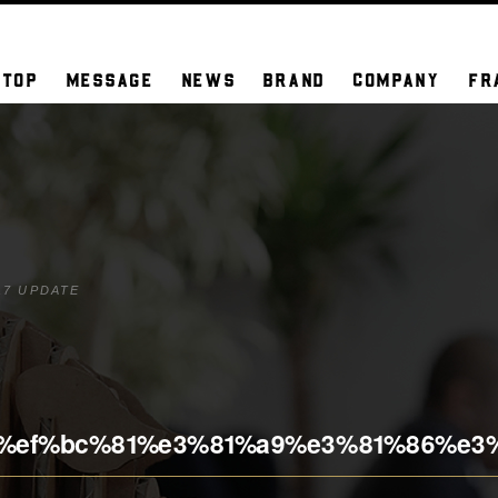
TOP
MESSAGE
NEWS
BRAND
COMPANY
FR
17 UPDATE
%ef%bc%81%e3%81%a9%e3%81%86%e3