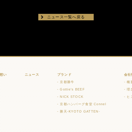
ニュース一覧へ戻る
想い
ニュース
ブランド
会社
京都勝牛
概
Gottie's BEEF
理
NICK STOCK
ヒ
京都ハンバーグ食堂 Connel
勝天-KYOTO GATTEN-