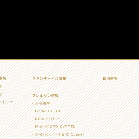
情報
フランチャイズ募集
採用情報
要
念
アレルゲン情報
ストリー
京都勝牛
Gottie's BEEF
NICK STOCK
勝天-KYOTO GATTEN-
京都ハンバーグ食堂 Connel