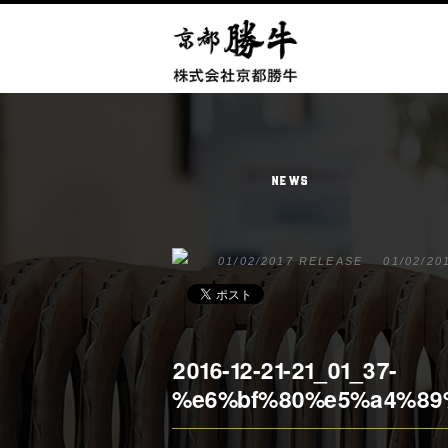
NEWS
01/02/2017 RELEASE
01/02/20
2016-12-21-21_01_37-
%e6%bf%80%e5%a4%89