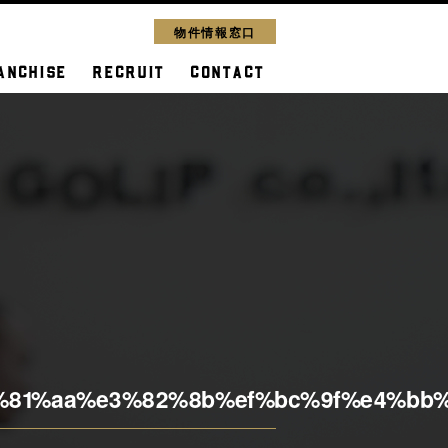
物件情報窓口
ANCHISE
RECRUIT
CONTACT
%81%aa%e3%82%8b%ef%bc%9f%e4%bb