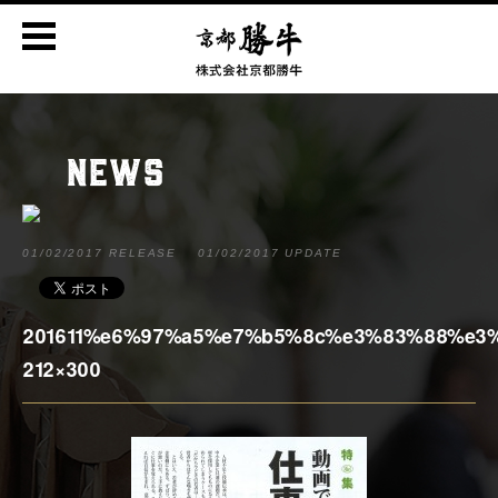
NEWS
01/02/2017 RELEASE
01/02/2017 UPDATE
201611%e6%97%a5%e7%b5%8c%e3%83%88%e3
212×300