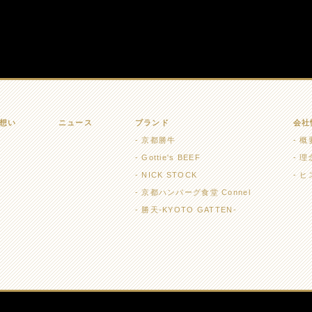
想い
ニュース
ブランド
会社
京都勝牛
概
Gottie's BEEF
理
NICK STOCK
ヒ
京都ハンバーグ食堂 Connel
勝天-KYOTO GATTEN-