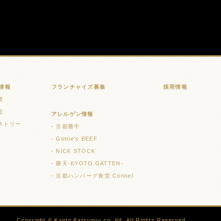
情報
フランチャイズ募集
採用情報
要
念
アレルゲン情報
ストリー
京都勝牛
Gottie's BEEF
NICK STOCK
勝天-KYOTO GATTEN-
京都ハンバーグ食堂 Connel
Copyright © Kyoto Katsugyu co.,ltd. All Rights Reserved.